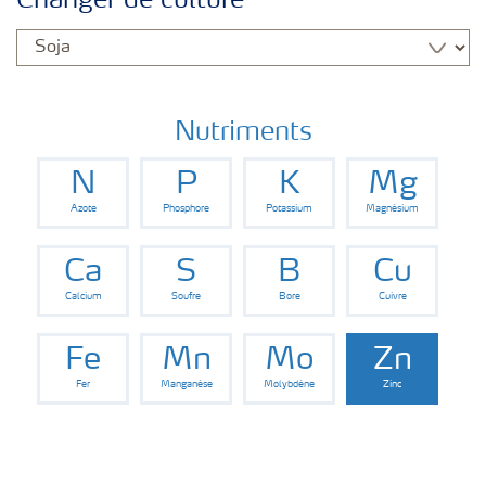
Changer de culture
Cultures
Nutriments
N
P
K
Mg
Azote
Phosphore
Potassium
Magnésium
Ca
S
B
Cu
Calcium
Soufre
Bore
Cuivre
Fe
Mn
Mo
Zn
Fer
Manganèse
Molybdène
Zinc