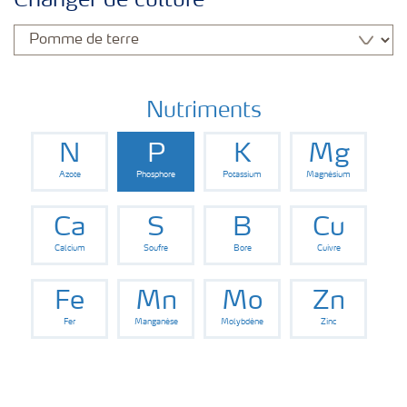
Changer de culture
Cultures
Nutriments
N
P
K
Mg
Azote
Phosphore
Potassium
Magnésium
Ca
S
B
Cu
Calcium
Soufre
Bore
Cuivre
Fe
Mn
Mo
Zn
Fer
Manganèse
Molybdène
Zinc