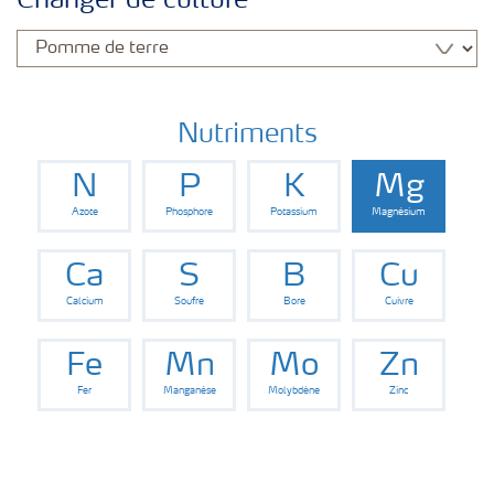
Changer de culture
Cultures
Nutriments
N
P
K
Mg
Azote
Phosphore
Potassium
Magnésium
Ca
S
B
Cu
Calcium
Soufre
Bore
Cuivre
Fe
Mn
Mo
Zn
Fer
Manganèse
Molybdène
Zinc