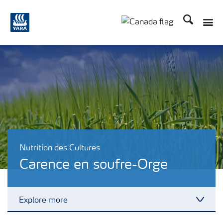
Recherche
Toggle
Toggle country langu
Nutrition des Cultures
Carence en soufre-Orge
Explore more
Toggl