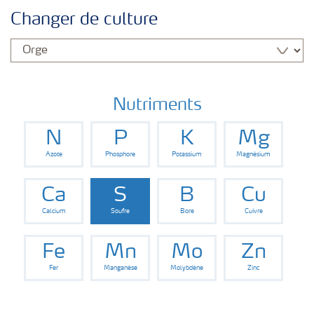
Nos Engrais
Changer de culture
Cultures
Nutriments
N
P
K
Mg
Azote
Phosphore
Potassium
Magnésium
Ca
S
B
Cu
Calcium
Soufre
Bore
Cuivre
Fe
Mn
Mo
Zn
Fer
Manganèse
Molybdène
Zinc