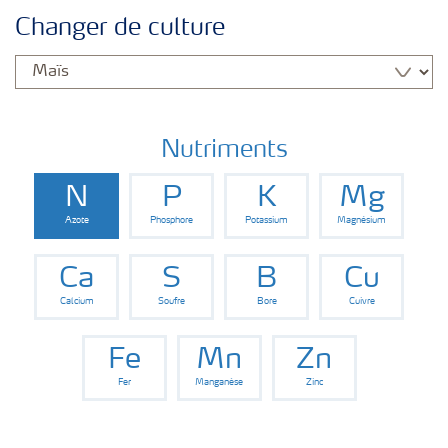
Nos Engrais
Changer de culture
Cultures
Nutriments
N
P
K
Mg
Azote
Phosphore
Potassium
Magnésium
Ca
S
B
Cu
Calcium
Soufre
Bore
Cuivre
Fe
Mn
Zn
Fer
Manganèse
Zinc