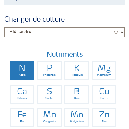
Nos Engrais
Changer de culture
Cultures
Nutriments
N
P
K
Mg
Azote
Phosphore
Potassium
Magnésium
Ca
S
B
Cu
Calcium
Soufre
Bore
Cuivre
Fe
Mn
Mo
Zn
Fer
Manganèse
Molybdène
Zinc